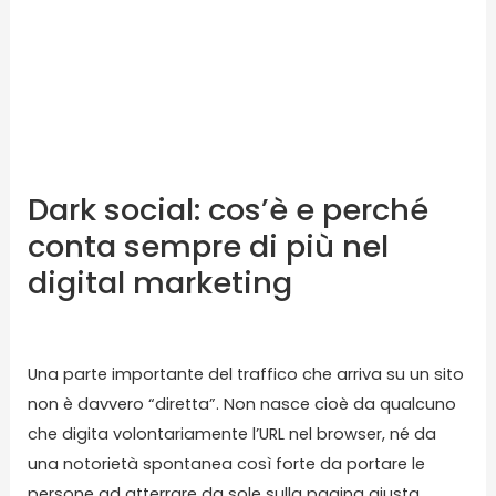
cos’è
e
perché
conta
sempre
di
più
Dark social: cos’è e perché
nel
conta sempre di più nel
digital
digital marketing
marketing
Lascia un commento
/
Blog
/ Di
karmasolution
Una parte importante del traffico che arriva su un sito
non è davvero “diretta”. Non nasce cioè da qualcuno
che digita volontariamente l’URL nel browser, né da
una notorietà spontanea così forte da portare le
persone ad atterrare da sole sulla pagina giusta.