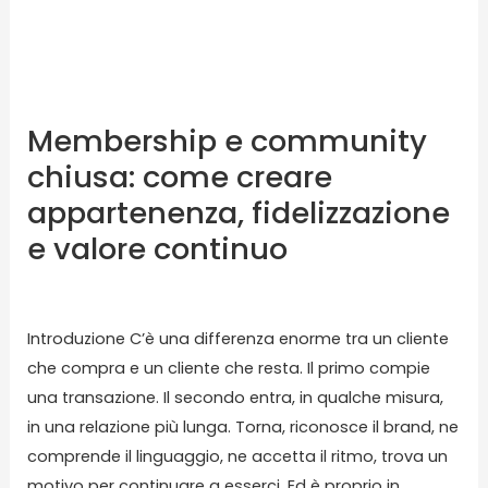
fidelizzazione
e
valore
continuo
Membership e community
chiusa: come creare
appartenenza, fidelizzazione
e valore continuo
Lascia un commento
/
Blog
/ Di
karmasolution
Introduzione C’è una differenza enorme tra un cliente
che compra e un cliente che resta. Il primo compie
una transazione. Il secondo entra, in qualche misura,
in una relazione più lunga. Torna, riconosce il brand, ne
comprende il linguaggio, ne accetta il ritmo, trova un
motivo per continuare a esserci. Ed è proprio in