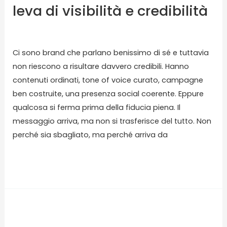
leva di visibilità e credibilità
Lascia un commento
/
Blog
/ Di
karmasolution
Ci sono brand che parlano benissimo di sé e tuttavia
non riescono a risultare davvero credibili. Hanno
contenuti ordinati, tone of voice curato, campagne
ben costruite, una presenza social coerente. Eppure
qualcosa si ferma prima della fiducia piena. Il
messaggio arriva, ma non si trasferisce del tutto. Non
perché sia sbagliato, ma perché arriva da
Read More »
Dark
social: