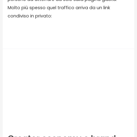
Molto più spesso quel traffico arriva da un link
condiviso in privato:
Read More »
Creator
economy
e
brand
partnership:
come
collaborare
con
i
creator