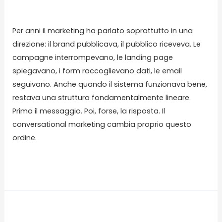
Lascia un commento
/
Blog
/ Di
karmasolution
Per anni il marketing ha parlato soprattutto in una
direzione: il brand pubblicava, il pubblico riceveva. Le
campagne interrompevano, le landing page
spiegavano, i form raccoglievano dati, le email
seguivano. Anche quando il sistema funzionava bene,
restava una struttura fondamentalmente lineare.
Prima il messaggio. Poi, forse, la risposta. Il
conversational marketing cambia proprio questo
ordine.
Read More »
Content