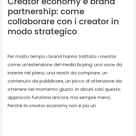
Creator economy e brand
in
partnership: come
modo
collaborare con i creator in
strategico
modo strategico
Lascia un commento
/
Blog
/ Di
karmasolution
Per molto tempo i brand hanno trattato i creator
come un’estensione del media buying: una voce da
inserire nel piano, una reach da comprare, un
contenuto da pubblicare, un picco di attenzione da
ottenere nel momento giusto. In alcuni casi questo
approccio funziona ancora, ma sempre meno.
Perché la creator economy non è più un
Read More »