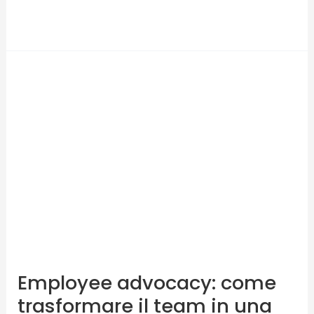
Read More »
Employee
advocacy:
come
trasformare
il
team
in
una
leva
di
visibilità
Employee advocacy: come
e
trasformare il team in una
credibilità