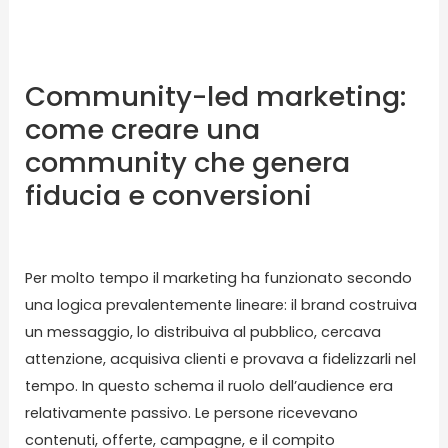
community
che
genera
Community-led marketing:
fiducia
come creare una
e
community che genera
conversioni
fiducia e conversioni
Lascia un commento
/
Blog
/ Di
karmasolution
Per molto tempo il marketing ha funzionato secondo
una logica prevalentemente lineare: il brand costruiva
un messaggio, lo distribuiva al pubblico, cercava
attenzione, acquisiva clienti e provava a fidelizzarli nel
tempo. In questo schema il ruolo dell’audience era
relativamente passivo. Le persone ricevevano
contenuti, offerte, campagne, e il compito