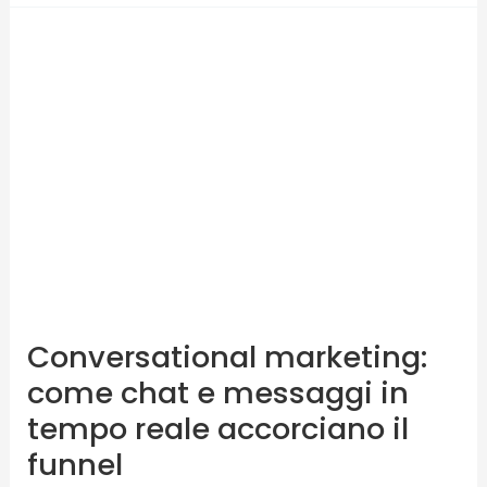
Conversational
marketing:
come
chat
e
messaggi
in
tempo
reale
accorciano
il
Conversational marketing:
funnel
come chat e messaggi in
tempo reale accorciano il
funnel