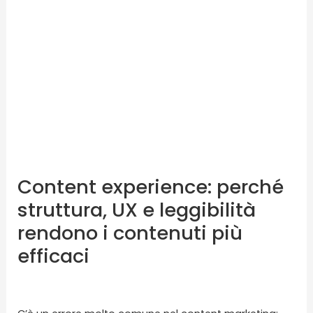
experience:
perché
struttura,
UX
e
leggibilità
rendono
i
contenuti
più
Content experience: perché
efficaci
struttura, UX e leggibilità
rendono i contenuti più
efficaci
Lascia un commento
/
Blog
/ Di
karmasolution