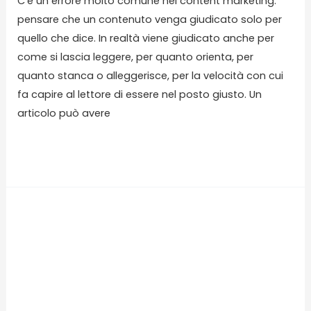
C’è un errore molto comune nel content marketing:
pensare che un contenuto venga giudicato solo per
quello che dice. In realtà viene giudicato anche per
come si lascia leggere, per quanto orienta, per
quanto stanca o alleggerisce, per la velocità con cui
fa capire al lettore di essere nel posto giusto. Un
articolo può avere
Read More »
Community-
led
marketing:
come
creare
una