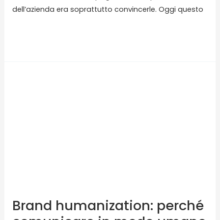
dell’azienda era soprattutto convincerle. Oggi questo
Read More »
Brand
humanization:
perché
comunicare
in
modo
umano
rende
il
marketing
Brand humanization: perché
più