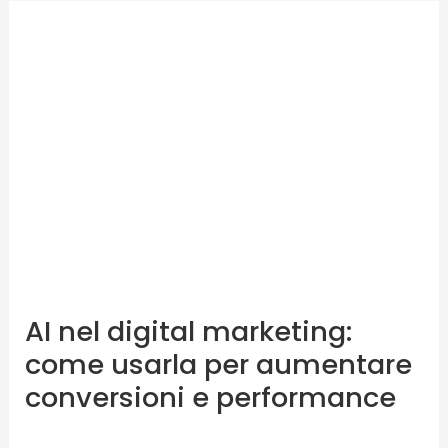
AI
nel
digital
marketing:
come
usarla
per
aumentare
conversioni
e
performance
AI nel digital marketing:
come usarla per aumentare
conversioni e performance
Lascia un commento
/
Blog
/ Di
karmasolution