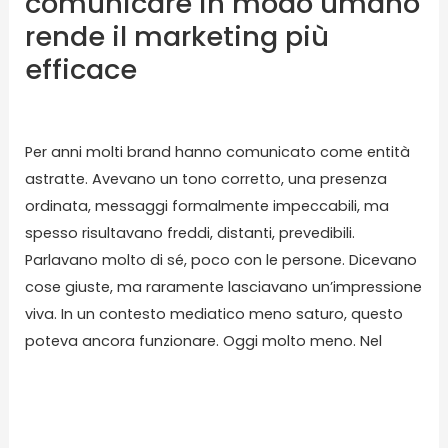
comunicare in modo umano
efficace
rende il marketing più
efficace
Lascia un commento
/
Blog
/ Di
karmasolution
Per anni molti brand hanno comunicato come entità
astratte. Avevano un tono corretto, una presenza
ordinata, messaggi formalmente impeccabili, ma
spesso risultavano freddi, distanti, prevedibili.
Parlavano molto di sé, poco con le persone. Dicevano
cose giuste, ma raramente lasciavano un’impressione
viva. In un contesto mediatico meno saturo, questo
poteva ancora funzionare. Oggi molto meno. Nel
Read More »